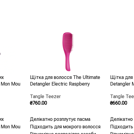
ня.
має
оми та
я, не
ає образу
 густого
ля
их
Щітка для волосся The Ultimate
Щітка для 
к Mon Mou
Detangler Electric Raspberry
Detangler M
Tangle Teezer
Tangle Tee
₴
760.00
₴
660.00
Додати В Кошик
Додати В 
их
Делікатно розплутує пасма
Делікатно
к Mon Mou
Підходить для мокрого волосся
Підходить