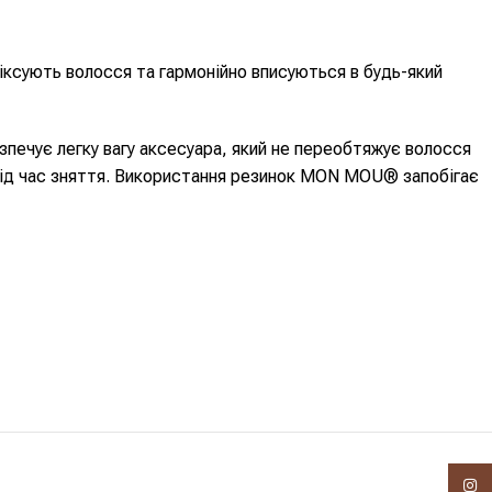
сують волосся та гармонійно вписуються в будь-який
ечує легку вагу аксесуара, який не переобтяжує волосся
о під час зняття. Використання резинок MON MOU® запобігає
Insta