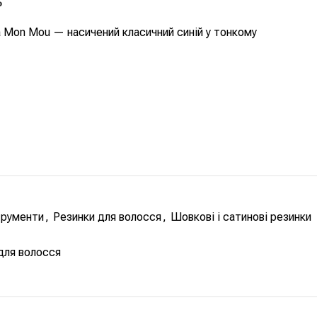
ь
 Mon Mou — насичений класичний синій у тонкому
трументи
,
Резинки для волосся
,
Шовкові і сатинові резинки
для волосся