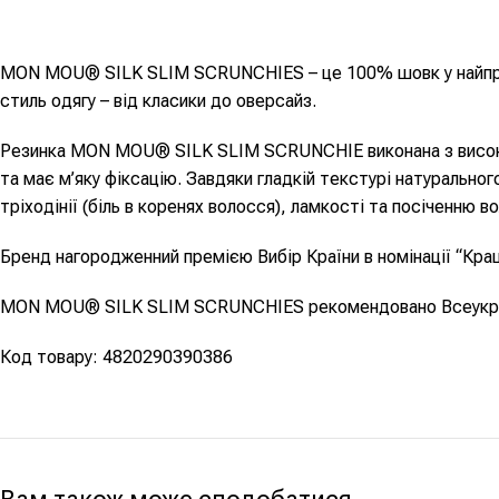
MON MOU® SILK SLIM SCRUNCHIES – це 100% шовк у найпрак
стиль одягу – від класики до оверсайз.
Резинка MON MOU® SILK SLIM SCRUNCHIE виконана з високоя
та має м’яку фіксацію. Завдяки гладкій текстурі натурально
тріходінії (біль в коренях волосся), ламкості та посіченню в
Бренд нагородженний премією Вибір Країни в номінації “Кра
MON MOU® SILK SLIM SCRUNCHIES рекомендовано Всеукраї
Код товару: 4820290390386