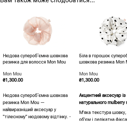
Вам також може сподобатися…
Нюдова суперобʼємна шовкова
Біла в горошок суперо
резинка для волосся Mon Mou
шовкова резинка Mon
Mon Mou
Mon Mou
₴
1,300.00
₴
1,300.00
Додати В Кошик
Додати В Кошик
Нюдова суперобʼємна шовкова
Акцентний аксесуар із
резинка Mon Mou —
натурального mulberry s
найвиразніший аксесуар у
М’яка текстура шовку,
"тілесному" нюдовому відтінку. -
об’єм і делікатна фікса
Шовк 100% - Суперобʼємна
роблять її комфортно