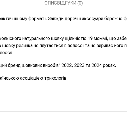
ОПИС
ВІДГУКИ (0)
тичнішому форматі. Завжди доречні аксесуари бережно фік
кісного натурального шовку щільністю 19 моммі, що забезп
го шовку резинка не плутається в волоссі та не вириває йог
олосся.
щий бренд шовкових виробів” 2022, 2023 та 2024 роках.
нською асоціацією трихологів.