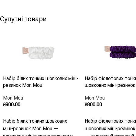
форма - Колір: нюдовий -
щоденного використан
"Тілесний" холодний
Резинка дбайливо три
Супутні товари
волосся, мінімізує зал
механічне пошкодженн
обтяжує зачіску й дод
виразності.
Фіксація:
2 оберти для
волосся, 3 оберти — д
тонкого.
Набір білих тонких шовкових міні-
Набір фіолетових тонк
резинок Mon Mou
шовкових міні-резино
Mon Mou
Mon Mou
₴
800.00
₴
800.00
Додати В Кошик
Додати В Кошик
Набір білих тонких шовкових
Набір фіолетових тонк
міні-резинок Mon Mou —
шовкових міні-резино