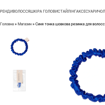
БРЕНДИ
ВОЛОССЯ
ШКІРА ГОЛОВИ
СТАЙЛІНГ
АКСЕСУАРИ
ЧОЛ
Головна
»
Магазин
»
Синя тонка шовкова резинка для волос