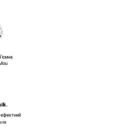
б’ємна
 Mou
ilk.
 ефектний
ція
ю для