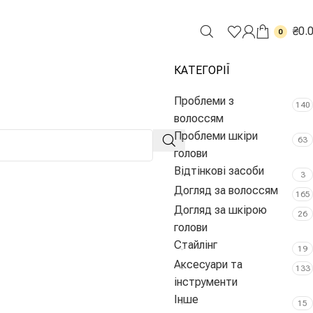
₴
0.
0
КАТЕГОРІЇ
Проблеми з
140
волоссям
Проблеми шкіри
63
голови
Відтінкові засоби
3
Догляд за волоссям
165
Догляд за шкірою
26
голови
Стайлінг
19
Аксесуари та
133
інструменти
Інше
15