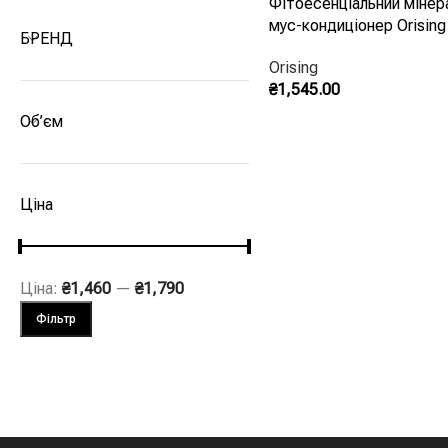
Фітоесенціальний мінер
мус-кондиціонер Orising
БРЕНД
Orising
₴
1,545.00
Об’єм
Додати В Кошик
Ціна
Ціна:
₴1,460
—
₴1,790
Фільтр