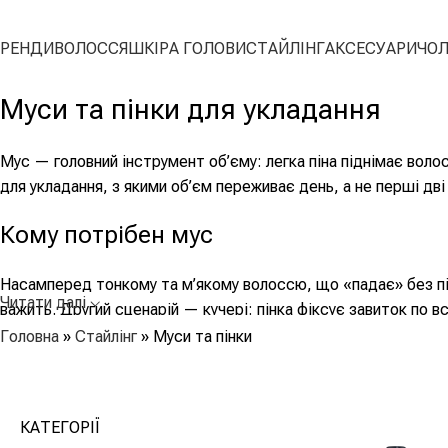
БРЕНДИ
ВОЛОССЯ
ШКІРА ГОЛОВИ
СТАЙЛІНГ
АКСЕСУАРИ
ЧОЛ
Муси та пінки для укладання
Мус — головний інструмент об’єму: легка піна піднімає волос
для укладання, з якими об’єм переживає день, а не перші дві
Кому потрібен мус
Насамперед тонкому та м’якому волоссю, що «падає» без під
Читати далі
важить. Другий сценарій — кучері: пінка фіксує завиток по 
Головна
»
Стайлінг
»
Муси та пінки
Як наносити правильно
Кулька муса розміром з волоський горіх — на все волосся; бі
КАТЕГОРІЇ
потім висушіть феном, піднімаючи волосся біля коренів щіт