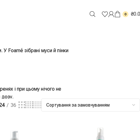
₴
0.
0
 У Foamé зібрані муси й пінки
енях і при цьому нічого не
 дозу.
24
36
о вологих коренях і довжині,
 працює наполовину.