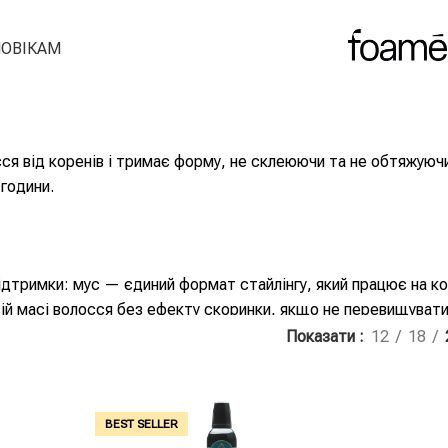
ОВІКАМ
ся від коренів і тримає форму, не склеюючи та не обтяжуючи.
 години.
тримки: мус — єдиний формат стайлінгу, який працює на кор
всій масі волосся без ефекту скоринки, якщо не перевищувати
Показати
12
18
льше не означає об’ємніше, а означає липкіше. Розподіліть п
BEST SELLER
кою або пальцями. Тепло активує фіксацію — без сушіння мус