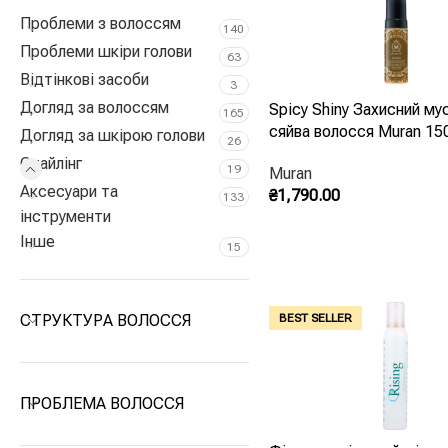
Проблеми з волоссям
Часті питання
140
Проблеми шкіри голови
63
Відтінкові засоби
Мус і пінка — це одне й те саме?
3
Догляд за волоссям
Spicy Shiny Захисний му
165
сяйва волосся Muran 15
Практично так: обидва — аерована текстура для об’єму й фікс
Догляд за шкірою голови
26
Стайлінг
19
Muran
Чому волосся злипається від мусу?
Аксесуари та
₴
1,790.00
133
інструменти
Передозування або нанесення на сухе волосся. Правильна схе
Додати В Кошик
Інше
15
Чи шкодить мус при щоденному використ
СТРУКТУРА ВОЛОССЯ
BEST SELLER
Ні, за умови регулярного миття м’яким шампунем: сучасні фо
рутині багато.
ПРОБЛЕМА ВОЛОССЯ