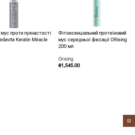
 мус проти пухнастості
Фітоесенціальний протеїновий
davita Keratin Miracle
мус середньої фіксації ORising
, ніж у типі засобу.
200 мл
Orising
₴
1,545.00
ія є, а плівки немає.
Кошик
Додати В Кошик
оке очищення, якщо стайлінгу в
Insta