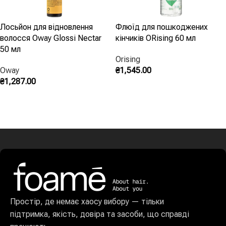
Чи можна звичайну олію використовувати
як термозахист?
Лосьйон для відновлення
Флюїд для пошкоджених
волосся Oway Glossi Nectar
кінчиків ORising 60 мл
Ні: косметична олія без термозахисних компонентів не
50 мл
розрахована на температуру праски. Термозахисна —
Orising
спеціальна формула, що стабільна при нагріванні.
Oway
₴
1,545.00
₴
1,287.00
Додати В Кошик
Олія, спрей чи крем — що обрати?
Додати В Кошик
Олія — для сухого, щільного та пористого волосся, якому
потрібне живлення. Тонкому волоссю зазвичай
комфортніший спрей.
Простір, де немає хаосу вибору — тільки
підтримка, якість, довіра та засоби, що справді