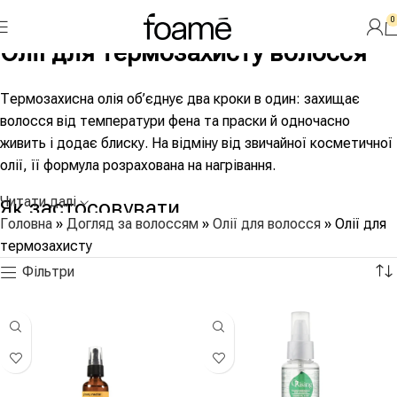
0
Олії для термозахисту волосся
Термозахисна олія об’єднує два кроки в один: захищає
волосся від температури фена та праски й одночасно
живить і додає блиску. На відміну від звичайної косметичної
олії, її формула розрахована на нагрівання.
Читати далі
Як застосовувати
Головна
»
Догляд за волоссям
»
Олії для волосся
»
Олії для
термозахисту
Кілька крапель на вологе волосся по довжині перед
Фільтри
сушінням — і можна укладати. Для тонкого волосся та
легких укладок зручнішими можуть бути спреї й креми —
вони зібрані в основній категорії
термозахисту для волосся
.
Часті питання