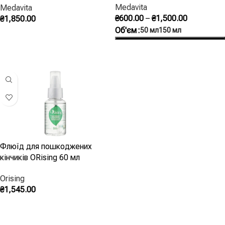
Medavita
Medavita
₴
600.00
–
₴
1,500.00
₴
1,850.00
Об'єм
50 мл
150 мл
Додати В Кошик
Оберіть Опції
Флюїд для пошкоджених
кінчиків ORising 60 мл
Orising
₴
1,545.00
Додати В Кошик