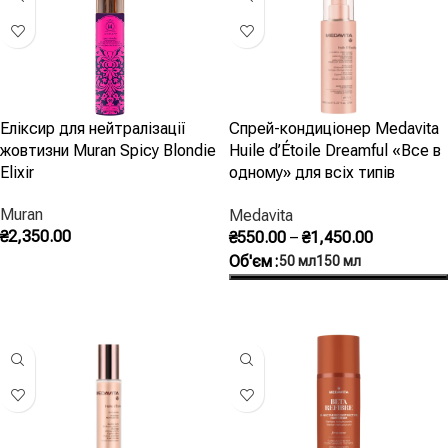
Еліксир для нейтралізації
Спрей-кондиціонер Medavita
жовтизни Muran Spicy Blondie
Huile d’Étoile Dreamful «Все в
Elixir
одному» для всіх типів
волосся
Muran
Medavita
₴
2,350.00
₴
550.00
–
₴
1,450.00
Об'єм
50 мл
150 мл
Додати В Кошик
Оберіть Опції