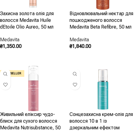
Захисна золота олія для
Відновлювальний нектар для
волосся Medavita Huile
пошкодженого волосся
dEtoile Olio Aureo, 50 мл
Medavita Beta Refibre, 50 мл
Medavita
Medavita
₴
1,350.00
₴
1,840.00
Додати В Кошик
Додати В Кошик
BEST SELLER
Живильний еліксир чудо-
Сонцезахисна крем-олія для
блиск для сухого волосся
волосся 10 в 1 із
Medavita Nutrisubstance, 50
дзеркальним ефектом
мл