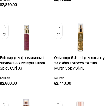
Скільки флюїду наносити?
₴
2,890.00
Додати В Кошик
2–3 краплі, розтерті в долонях, від середини довжини до
Додати В Кошик
кінчиків. Флюїдом майже неможливо переборщити — але
починайте з мінімуму.
Чи можна наносити флюїд щодня?
Так, це і є його сценарій: щоденний фініш, що не
накопичується і не потребує глибокого очищення.
Еліксир для формування і
Олія-спрей 4-в-1 для захисту
зволоження кучерів Muran
та сяйва волосся та тіла
Spicy Curl 03
Muran Spicy Shiny
Muran
Muran
₴
2,800.00
₴
2,440.00
Додати В Кошик
Додати В Кошик