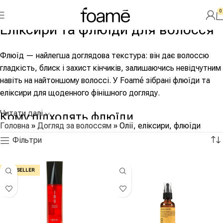
0
Еліксири та флюїди для волосся
Флюїд — найлегша доглядова текстура: він дає волоссю
гладкість, блиск і захист кінчиків, залишаючись невідчутним
навіть на найтоншому волоссі. У Foamé зібрані флюїди та
еліксири для щоденного фінішного догляду.
Читати далі
Кому підходять флюїди
Головна
»
Догляд за волоссям
»
Олії, еліксири, флюїди
Фільтри
Насамперед тонкому і схильному до обтяження волоссю:
там, де навіть суха олія забирає об’єм, флюїд працює
непомітно. Другий сценарій — щоденний фініш для будь-
BEST SELLER
якого типу волосся: пара крапель після укладання прибирає
пухнастість і дає завершений вигляд без склеювання.
Флюїд, еліксир і олія: у чому різниця