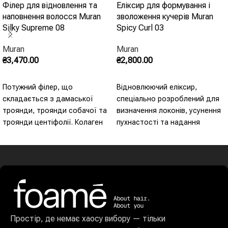
Філер для відновлення та
Еліксир для формування і
наповнення волосся Muran
зволоження кучерів Muran
Silky Supreme 08
Spicy Curl 03
Muran
Muran
₴
3,470.00
₴
2,800.00
Додати В Кошик
Додати В Кошик
Потужний філер, що
Відновлюючий еліксир,
складається з дамаської
спеціально розроблений для
троянди, троянди собачої та
визначення локонів, усунення
троянди центіфолії. Колаген
пухнастості та надання
всередині діє проти
життєвої сили та об'єму.
оксидативного стресу та
Миттєво поглинається
живить волосяне волокно.
зволожуючим, живильним та
Кератин забезпечує об'ємну
відновлюючим еліксиром.
та тонізуючу дію.
Простір, де немає хаосу вибору — тільки