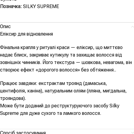
Позначка:
SILKY SUPREME
Опис
Еліксир для відновлення
Фінальна крапля у ритуалі краси — еліксир, що миттєво
надає блиск, закриває кутикулу та захищає волосся від
зовнішніх чинників. Його текстура — шовкова, невагома, він
створює ефект «дорогого волосся» без обтяження..
Працює завдяки: екстрактам троянд (дамаська,
центифолія, каніна), натуральним оліям (лляна, мигдальна,
трояндова).
Може бути доданий до реструктуруючого засобу Silky
Supreme для дуже сухого та ламкого волосся.
Спосіб застосування