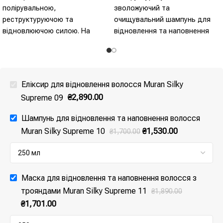
полірувальною,
зволожуючий та
реструктуруючою та
очищувальний шампунь для
відновлюючою силою. На
відновлення та наповнення
основі лляної олії, мигдалевої
волосся. Екстракти дамаської
олії та трьох видів троянд
троянди та шипшини діють на
(дамаська, центифолія,
структуру волосся, глибоко
каніна). Завдяки своїм
його реструктуризуючи та
Еліксир для відновлення волосся Muran Silky
реструктуруючим та
роблячи волосся помітно
Supreme 09
₴
2,890.00
розплутуючим властивостям,
здоровішим, м’якшим та
продовжує блиск кольору та
сяючим.
Шампунь для відновлення та наповнення волосся
допомагає захистити
Muran Silky Supreme 10
₴
1,530.00
₴
1,700.00
волосся від
ультрафіолетового
випромінювання.
Маска для відновлення та наповнення волосся з
трояндами Muran Silky Supreme 11
₴
1,890.00
₴
1,701.00