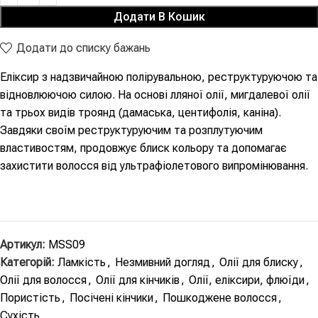
Додати В Кошик
Додати до списку бажань
Еліксир з надзвичайною полірувальною, реструктуруючою та
відновлюючою силою. На основі лляної олії, мигдалевої олії
та трьох видів троянд (дамаська, центифолія, каніна).
Завдяки своїм реструктуруючим та розплутуючим
властивостям, продовжує блиск кольору та допомагає
захистити волосся від ультрафіолетового випромінювання.
Артикул:
MSS09
Категорій:
Ламкість
,
Незмивний догляд
,
Олії для блиску
,
Олії для волосся
,
Олії для кінчиків
,
Олії, еліксири, флюїди
,
Пористість
,
Посічені кінчики
,
Пошкоджене волосся
,
Сухість