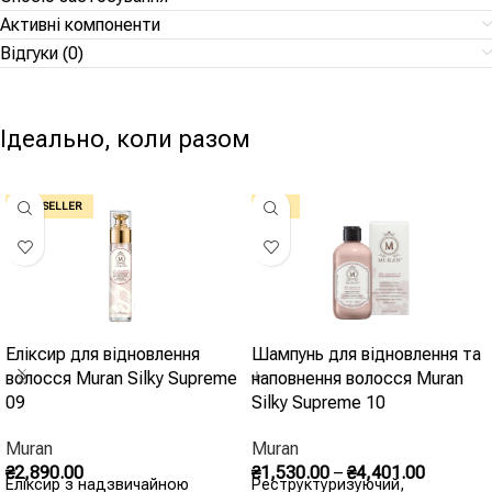
Активні компоненти
Відгуки (0)
Ідеально, коли разом
BEST SELLER
-10%
Еліксир для відновлення
Шампунь для відновлення та
волосся Muran Silky Supreme
наповнення волосся Muran
09
Silky Supreme 10
Muran
Muran
₴
2,890.00
₴
1,530.00
–
₴
4,401.00
Еліксир з надзвичайною
Реструктуризуючий,