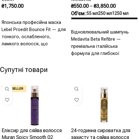
₴
1,750.00
₴
550.00
–
₴
3,850.00
Об'єм
55 мл
250 мл
1250 мл
Додати В Кошик
Японська професійна маска
Оберіть Опції
Lebel Proedit Bounce Fit — для
Відновлювальний шампунь
тонкого, ослабленого,
Medavita Beta Refibre —
ламкого волосся, що
преміальна італійська
потребує живлення і густоти. -
формула для глибокої
Інтенсивне живлення -
реконструкції пошкодженого
Запобігає посіченим кінчикам
волосся.
Супутні товари
- Підвищує густоту -
- Преміум β-Refibre
Пружність і еластичність - SPF
комплекс -
15
BEST SELLER
Реконструкція стрижня
- Делікатне очищення -
Для пошкодженого
волосся - Для салонної
якості вдома - Партнер
до маски і
Еліксир для сяйва волосся
24-годинна сироватка для
Muran Spicy Smooth 02
захисту та сяйва волосся
мікроемульсії