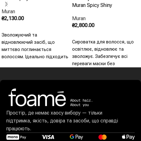
Muran Spicy Shiny
Muran
₴
2,130.00
Muran
₴
2,800.00
Додати В Кошик
Зволожуючий та
Додати В Кошик
Сироватка для волосся, що
відновлюючий засіб, що
освітлює, відновлює та
миттєво поглинається
зволожує. Забезпечує всі
волоссям. Ідеально підходить
переваги маски без
для розгладження всіх типів
необхідності змивання.
волосся, усуваючи
Миттєво та глибоко живить
пухнастість та роблячи його
сухе та ламке волосся,
більш живим та насиченим.
усуваючи тьмяність.
Зберігає яскравість кольору
волосся та захищає його від
сонячних променів. Містить
Простір, де немає хаосу вибору — тільки
какао, мускатний горіх та
підтримка, якість, довіра та засоби, що справді
ялівець. Має неймовірний
працюють.
аромат. Фіксація 1, блиск 10