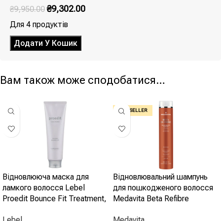
₴
9,302.00
₴
9,950.00
Для 4 продуктів
Додати У Кошик
Вам також може сподобатися…
BEST SELLER
Відновлююча маска для
Відновлювальний шампунь
ламкого волосся Lebel
для пошкодженого волосся
Proedit Bounce Fit Treatment,
Medavita Beta Refibre
250 мл
Reconstructive Shampoo 250
Lebel
Medavita
мл