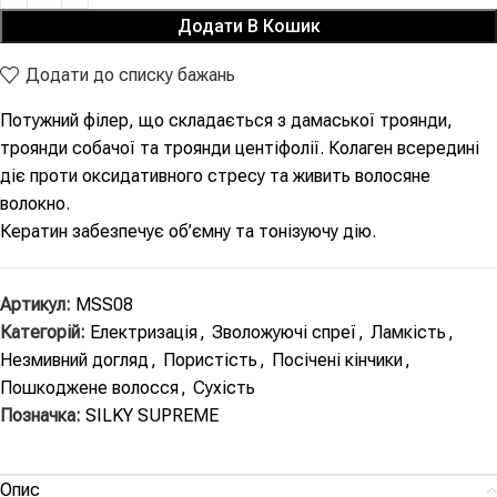
Додати В Кошик
Додати до списку бажань
Потужний філер, що складається з дамаської троянди,
троянди собачої та троянди центіфолії. Колаген всередині
діє проти оксидативного стресу та живить волосяне
волокно.
Кератин забезпечує об’ємну та тонізуючу дію.
Артикул:
MSS08
Категорій:
Електризація
,
Зволожуючі спреї
,
Ламкість
,
Незмивний догляд
,
Пористість
,
Посічені кінчики
,
Пошкоджене волосся
,
Сухість
Позначка:
SILKY SUPREME
Опис