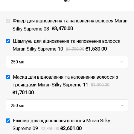
оксидативного стресу та
троянди та шипшини діють на
живить волосяне волокно.
структуру волосся, глибоко
Кератин забезпечує об'ємну
його реструктуризуючи та
Філер для відновлення та наповнення волосся Muran
та тонізуючу дію.
роблячи волосся помітно
Silky Supreme 08
₴
3,470.00
здоровішим, м’якшим та
сяючим.
Шампунь для відновлення та наповнення волосся
Muran Silky Supreme 10
₴
1,530.00
₴
1,700.00
Маска для відновлення та наповнення волосся з
трояндами Muran Silky Supreme 11
₴
1,890.00
₴
1,701.00
Еліксир для відновлення волосся Muran Silky
Supreme 09
₴
2,601.00
₴
2,890.00