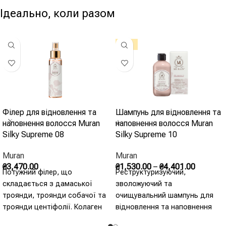
Ідеально, коли разом
-10%
Філер для відновлення та
Шампунь для відновлення та
наповнення волосся Muran
наповнення волосся Muran
Silky Supreme 08
Silky Supreme 10
Muran
Muran
₴
3,470.00
₴
1,530.00
–
₴
4,401.00
Потужний філер, що
Реструктуризуючий,
складається з дамаської
зволожуючий та
троянди, троянди собачої та
очищувальний шампунь для
троянди центіфолії. Колаген
відновлення та наповнення
всередині діє проти
волосся. Екстракти дамаської