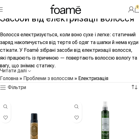
0
Засоби від електризації волосся
Волосся електризується, коли воно сухе і легке: статичний
заряд накопичується від тертя об одяг та шапки й нема куди
стікати. У Foamé зібрані засоби від електризації волосся,
які працюють із причиною — повертають волоссю вологу та
вагу, що знімає статику.
Читати далі
Головна
»
Проблеми з волоссям
»
Електризація
Чому волосся електризується
Фільтри
Три чинники майже завжди діють разом: сухе зимове
повітря, тертя об синтетику й шапки та легке зневоднене
волосся, яке миттєво набирає заряд. Тонке і пористе
волосся страждає найбільше — воно найлегше і найсухіше.
Що працює проти статики