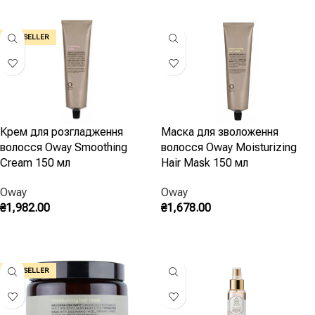
BEST SELLER
Крем для розгладження
Маска для зволоження
волосся Oway Smoothing
волосся Oway Moisturizing
Cream 150 мл
Hair Mask 150 мл
Oway
Oway
₴
1,982.00
₴
1,678.00
Додати В Кошик
Додати В Кошик
BEST SELLER