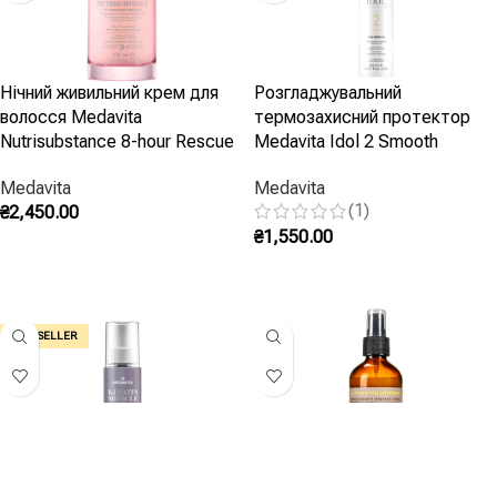
Нічний живильний крем для
Розгладжувальний
волосся Medavita
термозахисний протектор
Nutrisubstance 8-hour Rescue
Medavita Idol 2 Smooth
Medavita
Medavita
(1)
₴
2,450.00
₴
1,550.00
Додати В Кошик
Додати В Кошик
BEST SELLER
Розгладжувальний
Зволожуючий кондиціонер