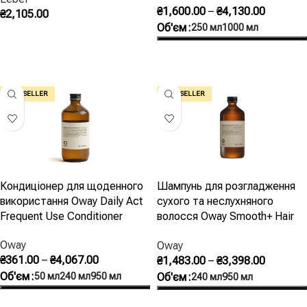
₴
1,600.00
–
₴
4,130.00
₴
2,105.00
Що робити з наелектризованим волоссям
Об'єм
250 мл
1000 мл
Додати В Кошик
прямо зараз?
Оберіть Опції
Зволожити: пару розпилень зволожувального спрею або
крапля незмивного крему, розтерта долонями по поверхні
BEST SELLER
BEST SELLER
волосся, знімає статику за секунди.
Чи допомагає антистатик для одягу?
Для волосся він не призначений — склади не розраховані на
Кондиціонер для щоденного
Шампунь для розгладження
шкіру та волосину. Використовуйте косметичні засоби: вони
використання Oway Daily Act
сухого та неслухняного
вирішують і статику, і її причину.
Frequent Use Conditioner
волосся Oway Smooth+ Hair
Bath
Oway
Oway
₴
361.00
–
₴
4,067.00
₴
1,483.00
–
₴
3,398.00
Об'єм
50 мл
240 мл
950 мл
Об'єм
240 мл
950 мл
Оберіть Опції
Оберіть Опції