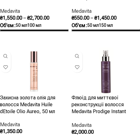
Instant Bond Repair Leave-in
волосся
Medavita
Medavita
Cream
₴
1,550.00
–
₴
2,700.00
₴
550.00
–
₴
1,450.00
Об'єм
Об'єм
50 мл
100 мл
50 мл
150 мл
Оберіть Опції
Оберіть Опції
Захисна золота олія для
Флюїд для миттєвої
волосся Medavita Huile
реконструкції волосся
dEtoile Olio Aureo, 50 мл
Medavita Prodige Instant
Repair
Medavita
Medavita
₴
1,350.00
₴
2,000.00