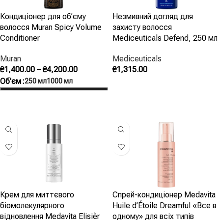
Кондиціонер для об’єму
Незмивний догляд для
волосся Muran Spicy Volume
захисту волосся
Conditioner
Mediceuticals Defend, 250 мл
Muran
Mediceuticals
₴
1,400.00
–
₴
4,200.00
₴
1,315.00
Об'єм
250 мл
1000 мл
Додати В Кошик
Оберіть Опції
Крем для миттєвого
Спрей-кондиціонер Medavita
біомолекулярного
Huile d’Étoile Dreamful «Все в
відновлення Medavita Elisièr
одному» для всіх типів