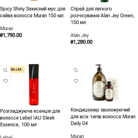
Spicy Shiny Захисний мус для
Спрей для легкого
Основа — зволоження: насичене вологою волосся важче і
сяйва волосся Muran 150 мл
розчісування Alan Jey Green,
провідніше, заряд на ньому не тримається. Працюють
150 мл
незмивні креми та флюїди, зволожувальні спреї для
Muran
оновлення протягом дня та легкі олії, що запечатують
₴
1,790.00
Alan Jey
вологу. Швидкий побутовий лайфхак — краплю незмивного
₴
1,280.00
Додати В Кошик
засобу розтерти в долонях і пригладити волосся; а от
Додати В Кошик
пластикових гребінців і синтетичних шапок без підкладки
краще уникати.
BEST SELLER
Часті питання
Чому волосся електризується саме
взимку?
Кондиціонер зволожуючий
Розгладжуюча есенція для
для всіх типів волосся Muran
волосся Lebel IAU Sleek
Опалення висушує повітря, шапки додають тертя, а
Daily 04
Essence, 100 мл
зневоднене волосся накопичує заряд. Взимку антистатичний
догляд — це насамперед посилене зволоження.
Muran
Lebel