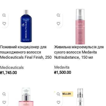
Додати В Кошик
Додати В Кошик
Поживний кондиціонер для
Живильна мікроемульсія для
пошкодженого волосся
сухого волосся Medavita
Mediceuticals Final Finish, 250
Nutrisubstance, 150 мл
мл
Medavita
Mediceuticals
₴
1,500.00
₴
1,745.00
Додати В Кошик
Додати В Кошик
BEST SELLER