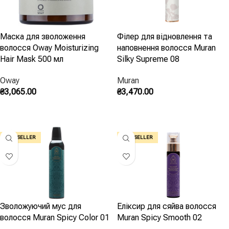
Маска для зволоження
Філер для відновлення та
волосся Oway Moisturizing
наповнення волосся Muran
Hair Mask 500 мл
Silky Supreme 08
Oway
Muran
₴
3,065.00
₴
3,470.00
Додати В Кошик
Додати В Кошик
BEST SELLER
BEST SELLER
Зволожуючий мус для
Еліксир для сяйва волосся
волосся Muran Spicy Color 01
Muran Spicy Smooth 02