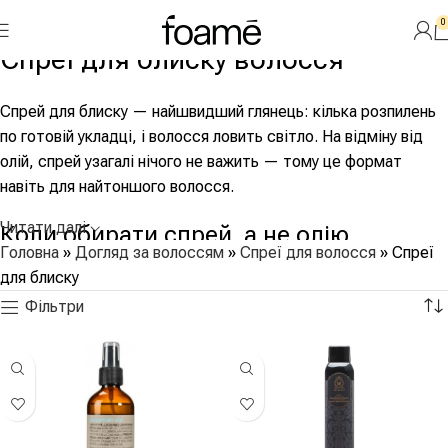
0
Спреї для блиску волосся
Спрей для блиску — найшвидший глянець: кілька розпилень
по готовій укладці, і волосся ловить світло. На відміну від
олій, спрей узагалі нічого не важить — тому це формат
навіть для найтоншого волосся.
Читати далі
Коли обирати спрей, а не олію
Головна
»
Догляд за волоссям
»
Спреї для волосся
»
Спреї
для блиску
Якщо волосся тонке і будь-яка олія забирає об’єм; якщо
Фільтри
блиск потрібен поверх зачіски, яку не можна чіпати руками;
якщо хочеться сяйва щодня без ритуалу з краплями.
Насиченіший глянець із доглядовим бонусом — це вже
територія
олій для блиску
.
Як застосовувати