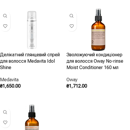
Делікатний глянцевий спрей
Зволожуючий кондиціонер
для волосся Medavita Idol
для волосся Oway No-rinse
Shine
Moist Conditioner 160 мл
Medavita
Oway
₴
1,650.00
₴
1,712.00
Додати В Кошик
Запитати В Instagram