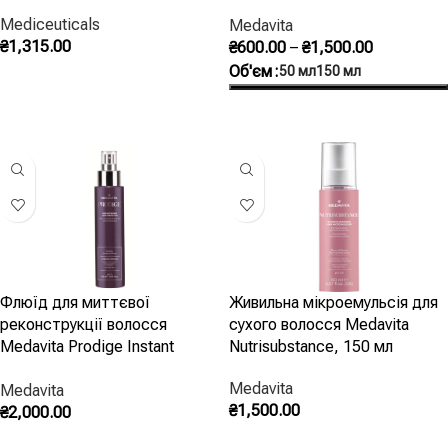
Medavita Beta Refibre
Mediceuticals
Medavita
Reconstructive Hair
₴
1,315.00
₴
600.00
–
₴
1,500.00
Microemulsion 150 мл
Об'єм
50 мл
150 мл
Додати В Кошик
Оберіть Опції
Флюїд для миттєвої
Живильна мікроемульсія для
реконструкції волосся
сухого волосся Medavita
Medavita Prodige Instant
Nutrisubstance, 150 мл
Repair
Medavita
Medavita
₴
1,500.00
₴
2,000.00
Додати В Кошик
Додати В Кошик