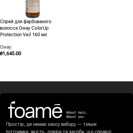
Спрей для фарбованого
волосся Oway ColorUp
Protection Veil 160 мл
Oway
₴
1,645.00
Запитати В Instagram
Простір, де немає хаосу вибору — тільки
підтримка, якість, довіра та засоби, що справді