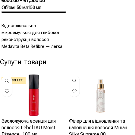
₴
600.00
–
₴
1,500.00
Microemulsion 150 мл
Об'єм
50 мл
150 мл
Оберіть Опції
Відновлювальна
мікроемульсія для глибокої
реконструкції волосся
Medavita Beta Refibre — легка
мікроемульсійна формула, що
проникає глибоко в кортекс і
Супутні товари
запускає
BEST SELLER
Зволожуюча есенція для
Філер для відновлення та
волосся Lebel IAU Moist
наповнення волосся Muran
Essence, 100 мл
Silky Supreme 08