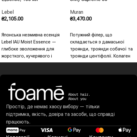
Lebel
Muran
₴
2,105.00
₴
3,470.00
Додати В Кошик
Додати В Кошик
Японська незмивна есенція
Потужний філер, що
Lebel IAU Moist Essence —
складається з дамаської
глибоке зволоження для
троянди, троянди собачої та
жорсткого, кучерявого і
троянди центіфолії. Колаген
зневодненого волосся з SPF
всередині діє проти
30. - Глибоке зволоження -
оксидативного стресу та
SPF 30 - Термозахист - Дарує
живить волосяне волокно.
м'якість і еластичність -
Кератин забезпечує об'ємну
Захист від запахів довкілля
та тонізуючу дію.
Простір, де немає хаосу вибору — тільки
підтримка, якість, довіра та засоби, що справді
працюють.