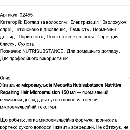
Артикул:
02455
Категорій:
Догляд за волоссям
,
Електризація
,
Зволожуючі
спреї
,
Інтенсивне відновлення
,
Ламкість
,
Незмивний
догляд
,
Пористість
,
Пошкоджене волосся
,
Спреї для
блиску
,
Сухість
Позначки:
NUTRISUBSTANCE
,
Для домашньго догляду
,
Для професійного використання
Опис
Живильна
мікроемульсія Medavita Nutrisubstance Nutritive
Repairing Hair Microemulsion 150 мл
— преміальний
незмивний догляд для сухого волосся в легкій
мікроемульсійній текстурі.
Що робить:
легка мікроемульсійна формула проникає в
кортекс сухого волосся і живить зсередини. Не обтяжує, не