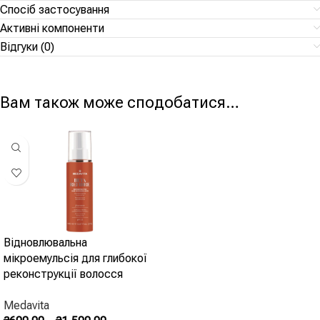
Спосіб застосування
Активні компоненти
Відгуки (0)
Вам також може сподобатися…
Відновлювальна
мікроемульсія для глибокої
реконструкції волосся
Medavita Beta Refibre
Medavita
Reconstructive Hair