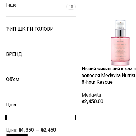
Інше
15
Додати В Кошик
ТИП ШКІРИ ГОЛОВИ
БРЕНД
Нічний живильний крем 
волосся Medavita Nutris
Об’єм
8-hour Rescue
Medavita
₴
2,450.00
Ціна
Додати В Кошик
Ціна:
₴1,350
—
₴2,450