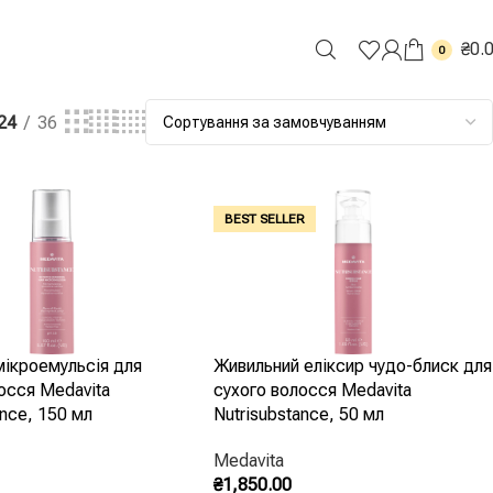
₴
0.
0
24
36
BEST SELLER
мікроемульсія для
Живильний еліксир чудо-блиск для
осся Medavita
сухого волосся Medavita
ance, 150 мл
Nutrisubstance, 50 мл
Medavita
₴
1,850.00