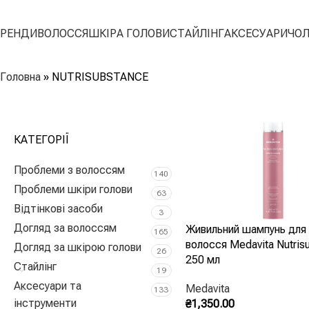
БРЕНДИ
ВОЛОССЯ
ШКІРА ГОЛОВИ
СТАЙЛІНГ
АКСЕСУАРИ
ЧОЛ
Читати далі
Головна
»
NUTRISUBSTANCE
КАТЕГОРІЇ
Проблеми з волоссям
140
Проблеми шкіри голови
63
Відтінкові засоби
3
Догляд за волоссям
Живильний шампунь для 
165
волосся Medavita Nutris
Догляд за шкірою голови
26
250 мл
Стайлінг
19
Аксесуари та
Medavita
133
інструменти
₴
1,350.00