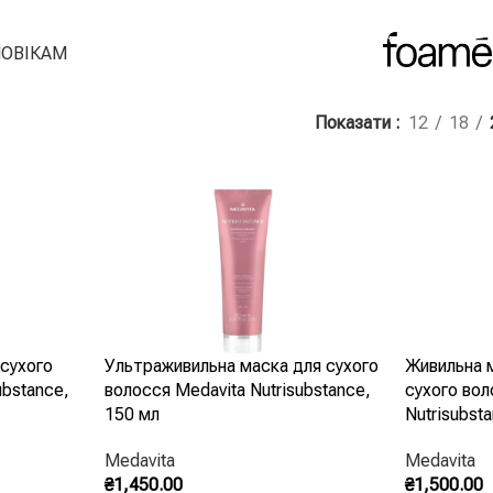
ОВІКАМ
Показати
12
18
сухого
Ультраживильна маска для сухого
Живильна 
ubstance,
волосся Medavita Nutrisubstance,
сухого вол
150 мл
Nutrisubst
Medavita
Medavita
₴
1,450.00
₴
1,500.00