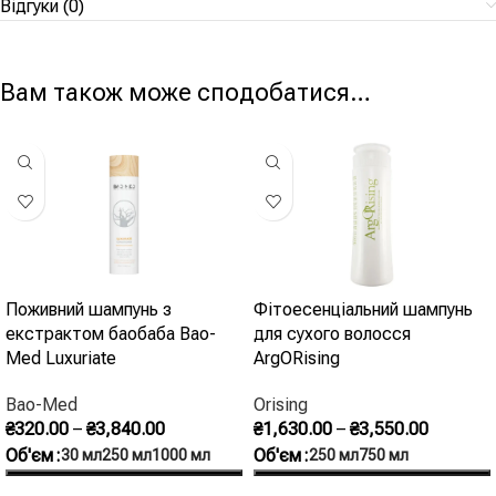
Відгуки (0)
Вам також може сподобатися…
Поживний шампунь з
Фітоесенціальний шампунь
екстрактом баобаба Bao-
для сухого волосся
Med Luxuriate
ArgORising
Bao-Med
Orising
₴
320.00
–
₴
3,840.00
₴
1,630.00
–
₴
3,550.00
Об'єм
Об'єм
30 мл
250 мл
1000 мл
250 мл
750 мл