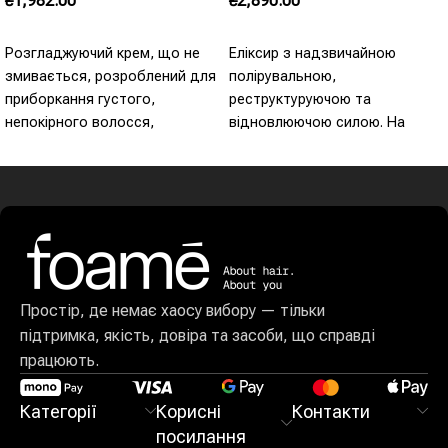
₴
1,982.00
₴
2,890.00
Додати В Кошик
Додати В Кошик
Розгладжуючий крем, що не
Еліксир з надзвичайною
змивається, розроблений для
полірувальною,
приборкання густого,
реструктуруючою та
непокірного волосся,
відновлюючою силою. На
одночасно зміцнюючи його
основі лляної олії, мигдалевої
структуру та захищаючи від
олії та трьох видів троянд
нагрівання. Завдяки
(дамаська, центифолія,
каніна). Завдяки своїм
реструктуруючим та
розплутуючим властивостям,
продовжує блиск кольору та
допомагає захистити
Простір, де немає хаосу вибору — тільки
волосся від
підтримка, якість, довіра та засоби, що справді
ультрафіолетового
працюють.
випромінювання.
Категорії
Корисні
Контакти
посилання