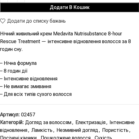
Додати В Кошик
Додати до списку бажань
Нічний живильний крем Medavita Nutrisubstance 8-hour
Rescue Treatment — інтенсивне відновлення волосся за 8
годин сну.
– Нічна формула
– 8 годин дії
– Інтенсивне відновлення
– Не вимагає змивання
– Для всіх типів сухого волосся
Артикул:
02457
Категорій:
Догляд за волоссям
,
Електризація
,
Інтенсивне
відновлення
,
Ламкість
,
Незмивний догляд
,
Пористість
,
Посічені кінчики
,
Пошкоджене волосся
,
Сухість