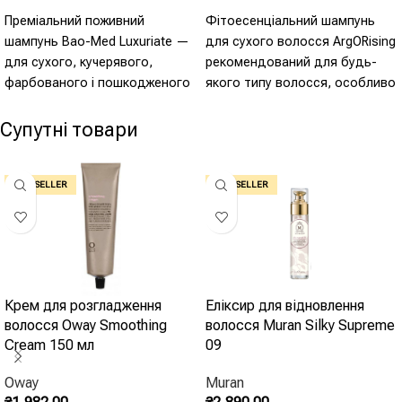
Оберіть Опції
Оберіть Опції
Преміальний поживний
Фітоесенціальний шампунь
шампунь Bao-Med Luxuriate —
для сухого волосся ArgORising
для сухого, кучерявого,
рекомендований для будь-
фарбованого і пошкодженого
якого типу волосся, особливо
волосся з унікальною
для сухого і пошкодженого.
формулою баобаба.
Завдяки високій концентрації
Супутні товари
- Олія і екстракт
олії аргани та насіння
соняшнику, шампунь захищає
баобаба - Соєвий
волосся від шкідливих УФ-
BEST SELLER
BEST SELLER
протеїн, амінокислоти
променів, інтенсивно
рису - Олія авокадо -
відновлює волосся, роблячи
Зволожує і зміцнює
його сильним, зволоженим і
блискучим.
Крем для розгладження
Еліксир для відновлення
волосся Oway Smoothing
волосся Muran Silky Supreme
Cream 150 мл
09
Oway
Muran