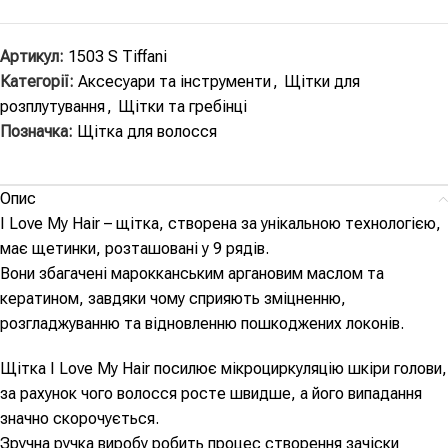
Артикул:
1503 S Tiffani
Категорії:
Аксесуари та інструменти
,
Щітки для
розплутування
,
Щітки та гребінці
Позначка:
Щітка для волосся
Опис
I Love My Hair – щітка, створена за унікальною технологією,
має щетинки, розташовані у 9 рядів.
Вони збагачені марокканським аргановим маслом та
кератином, завдяки чому сприяють зміцненню,
розгладжуванню та відновленню пошкоджених локонів.
Щітка I Love My Hair посилює мікроциркуляцію шкіри голови,
за рахунок чого волосся росте швидше, а його випадання
значно скорочується.
Зручна ручка виробу робить процес створення зачіски