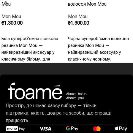
Mou
волосся Mon Mou
Mon Mou
Mon Mou
₴
1,300.00
₴
1,300.00
Додати В Кошик
Додати В Кошик
Біла суперобʼємна шовкова
Чорна суперобʼємна шовкова
резинка Mon Mou —
резинка Mon Mou —
найвиразніший аксесуар у
найвиразніший аксесуар у
класичному білому, для
класичному чорному,
густого волосся і ефектних
універсальний бестселер. -
зачісок. - Шовк 100% -
Шовк 100% - Суперобʼємна
Суперобʼємна форма - Колір:
форма - Колір: чорний -
білий - Для густого волосся -
Універсальний - Статусний
Статусний аксесуар
бестселер
Простір, де немає хаосу вибору — тільки
підтримка, якість, довіра та засоби, що справді
працюють.