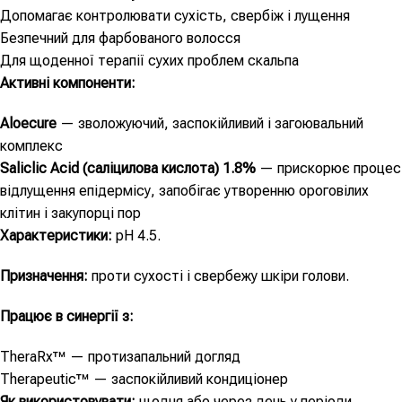
Допомагає контролювати сухість, свербіж і лущення
Безпечний для фарбованого волосся
Для щоденної терапії сухих проблем скальпа
Активні компоненти:
Aloecure
— зволожуючий, заспокійливий і загоювальний
комплекс
Saliclic Acid (саліцилова кислота) 1.8%
— прискорює процес
відлущення епідермісу, запобігає утворенню ороговілих
клітин і закупорці пор
Характеристики:
pH 4.5.
Призначення:
проти сухості і свербежу шкіри голови.
Працює в синергії з:
TheraRx™ — протизапальний догляд
Therapeutic™ — заспокійливий кондиціонер
Як використовувати:
щодня або через день у періоди