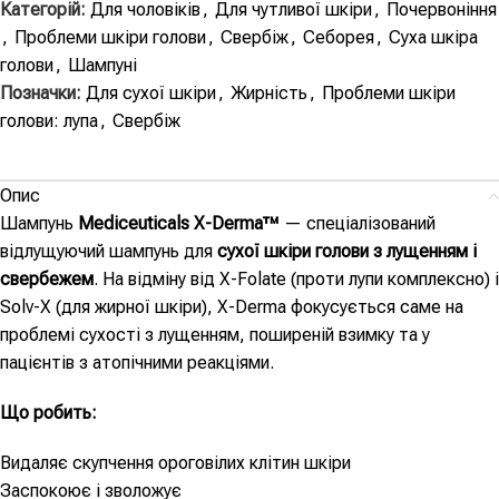
Категорій:
Для чоловіків
,
Для чутливої шкіри
,
Почервоніння
,
Проблеми шкіри голови
,
Свербіж
,
Себорея
,
Суха шкіра
голови
,
Шампуні
Позначки:
Для сухої шкіри
,
Жирність
,
Проблеми шкіри
голови: лупа
,
Свербіж
Опис
Шампунь
Mediceuticals X-Derma™
— спеціалізований
відлущуючий шампунь для
сухої шкіри голови з лущенням і
свербежем
. На відміну від X-Folate (проти лупи комплексно) і
Solv-X (для жирної шкіри), X-Derma фокусується саме на
проблемі сухості з лущенням, поширеній взимку та у
пацієнтів з атопічними реакціями.
Що робить:
Видаляє скупчення ороговілих клітин шкіри
Заспокоює і зволожує