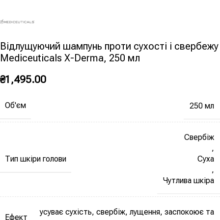
Відлущуючий шампунь проти сухості і свербежу
Mediceuticals X-Derma, 250 мл
₴
1,495.00
Об'єм
250 мл
Свербіж
,
Тип шкіри голови
Суха
,
Чутлива шкіра
усуває сухість, свербіж, лущення, заспокоює та
Ефект