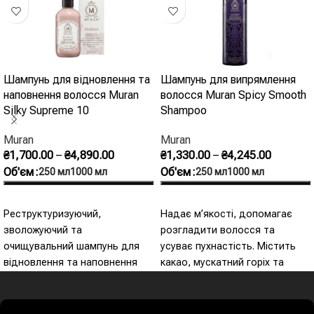
Шампунь для відновлення та
Шампунь для випрямлення
наповнення волосся Muran
волосся Muran Spicy Smooth
Silky Supreme 10
Shampoo
Muran
Muran
₴
1,700.00
–
₴
4,890.00
₴
1,330.00
–
₴
4,245.00
Об'єм
Об'єм
250 мл
1000 мл
250 мл
1000 мл
Оберіть Опції
Оберіть Опції
Реструктуризуючий,
Надає м’якості, допомагає
зволожуючий та
розгладити волосся та
очищувальний шампунь для
усуває пухнастість. Містить
відновлення та наповнення
какао, мускатний горіх та
волосся. Екстракти дамаської
ялівець.
троянди та шипшини діють на
структуру волосся, глибоко