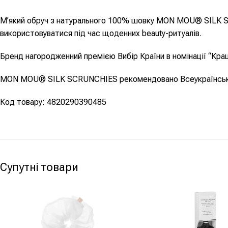
М’який обруч з натурального 100% шовку MON MOU® SILK SC
використовуватися під час щоденних beauty-ритуалів.
Бренд нагородженний премією Вибір Країни в номінації “Кра
MON MOU® SILK SCRUNCHIES рекомендовано Всеукраїнсько
Код товару: 4820290390485
Супутні товари