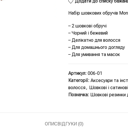
Додати до списку бажан
Набір шовкових обручів Mon 
– 2 шовкові обручі
– Чорний і бежевий
– Делікатно для волосся
– Для домашнього догляду
– Для умивання та масок
Артикул:
006-01
Категорії:
Аксесуари та інс
волосся
,
Шовкові і сатинові
Позначка:
Шовкові резинки 
ОПИС
ВІДГУКИ (0)