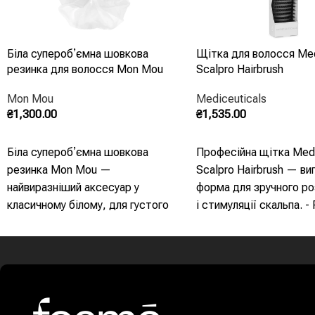
Біла суперобʼємна шовкова
Щітка для волосся Med
резинка для волосся Mon Mou
Scalpro Hairbrush
Mon Mou
Mediceuticals
₴
1,300.00
₴
1,535.00
Додати В Кошик
Додати В Кошик
Біла суперобʼємна шовкова
Професійна щітка Medi
резинка Mon Mou —
Scalpro Hairbrush — ви
найвиразніший аксесуар у
форма для зручного ро
класичному білому, для густого
і стимуляції скальпа. -
волосся і ефектних зачісок. -
без пошкоджень - Зні
Шовк 100% - Суперобʼємна
статику - Для гарячих 
форма - Колір: білий - Для
Стимулює мікроциркул
густого волосся - Статусний
аксесуар