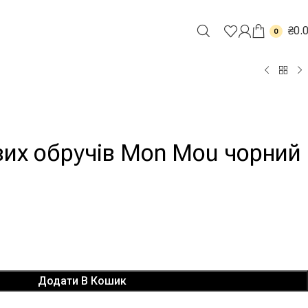
₴
0.
0
вих обручів Mon Mou чорний
Додати В Кошик