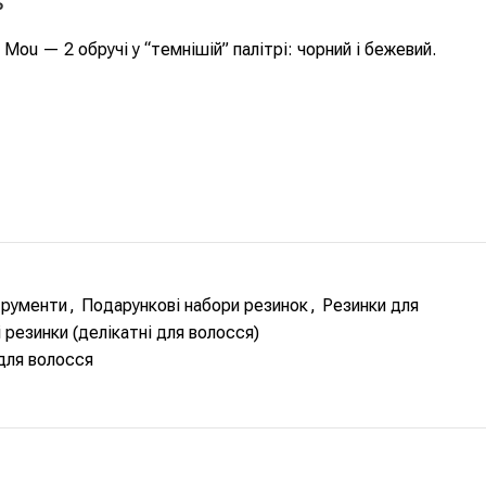
ь
Mou — 2 обручі у “темнішій” палітрі: чорний і бежевий.
трументи
,
Подарункові набори резинок
,
Резинки для
 резинки (делікатні для волосся)
для волосся