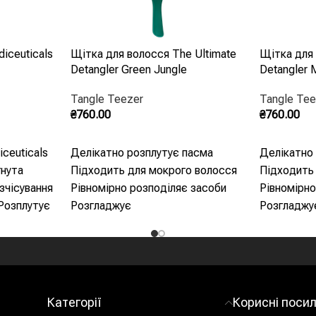
iceuticals
Щітка для волосся The Ultimate
Щітка для 
Detangler Green Jungle
Detangler M
Tangle Teezer
Tangle Tee
₴
760.00
₴
760.00
Додати В Кошик
Додати В 
ceuticals
Делікатно розплутує пасма
Делікатно
гнута
Підходить для мокрого волосся
Підходить
зчісування
Рівномірно розподіляє засоби
Рівномірно
 Розплутує
Розгладжує
Розгладжу
має
укладок -
яцію
Категорії
Корисні поси