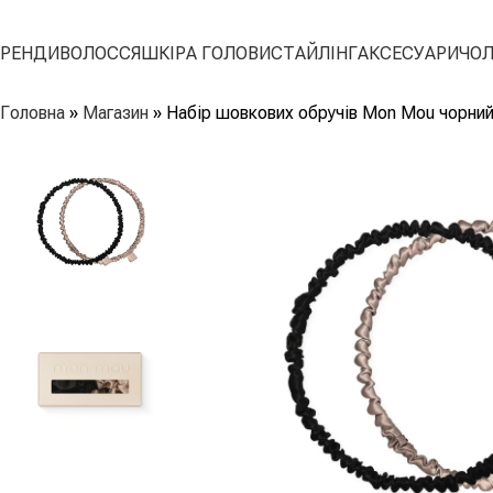
БРЕНДИ
ВОЛОССЯ
ШКІРА ГОЛОВИ
СТАЙЛІНГ
АКСЕСУАРИ
ЧОЛ
Головна
»
Магазин
»
Набір шовкових обручів Mon Mou чорний