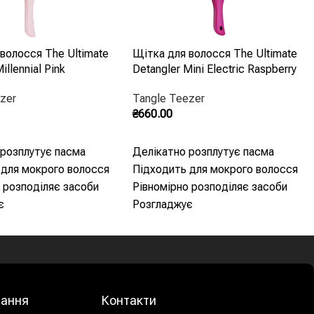
волосся The Ultimate
Щітка для волосся The Ultimate
illennial Pink
Detangler Mini Electric Raspberry
zer
Tangle Teezer
₴
660.00
Кошик
Додати В Кошик
 розплутує пасма
Делікатно розплутує пасма
 для мокрого волосся
Підходить для мокрого волосся
 розподіляє засоби
Рівномірно розподіляє засоби
є
Розгладжує
Має зменшений розмір
лання
Контакти