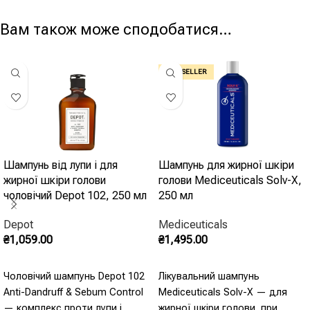
Вам також може сподобатися…
BEST SELLER
Шампунь від лупи і для
Шампунь для жирної шкіри
жирної шкіри голови
голови Mediceuticals Solv-X,
чоловічий Depot 102, 250 мл
250 мл
Depot
Mediceuticals
₴
1,059.00
₴
1,495.00
Додати В Кошик
Додати В Кошик
Чоловічий шампунь Depot 102
Лікувальний шампунь
Anti-Dandruff & Sebum Control
Mediceuticals Solv-X — для
— комплекс проти лупи і
жирної шкіри голови, при