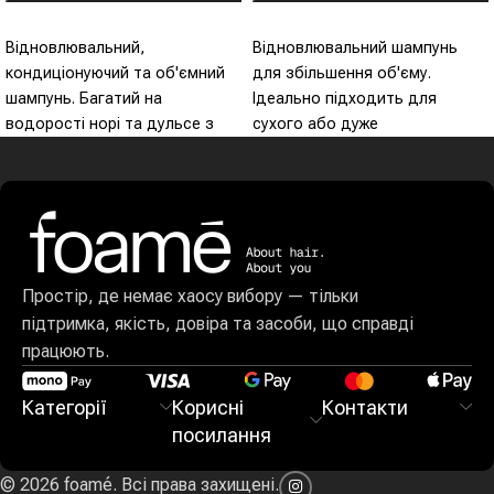
Оберіть Опції
Оберіть Опції
Відновлювальний,
Відновлювальний шампунь
кондиціонуючий та об'ємний
для збільшення об'єму.
шампунь. Багатий на
Ідеально підходить для
водорості норі та дульсе з
сухого або дуже
очисними властивостями.
пошкодженого волосся.
Містить ефірні олії шавлії, ягід
Завдяки цінній комбінованій
ялівцю та солодкого
дії олії троянди москети та
апельсина зі стимулюючими
манго, забезпечує тривалий
властивостями, а також олію
захист волосся, роблячи його
сереноа, яка є чудовим
міцнішим, шовковистим та
Простір, де немає хаосу вибору — тільки
інгібітором дегенеративних
об'ємним.
підтримка, якість, довіра та засоби, що справді
процесів, що спричиняють
працюють.
випадіння волосся.
Категорії
Корисні
Контакти
посилання
© 2026 foamé. Всі права захищені.