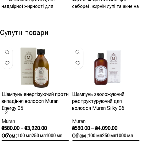
надмірної жирності для
себореї, жирній лупі та акне на
щоденного використання. - 2-
скальпі. - Жирна шкіра голови
в-1: проти лупи + жирності -
- Проти себореї - Жирна лупа і
Для щоденного використання
акне - Саліцилова кислота
Супутні товари
- Контроль шкірного сала -
1.79% - pH 4
Зміцнює корені - Італійський
чоловічий бренд
Шампунь енергізуючий проти
Шампунь зволожуючий
випадіння волосся Muran
реструктуруючий для
Energy 05
волосся Muran Silky 06
Muran
Muran
₴
580.00
–
₴
3,920.00
₴
580.00
–
₴
4,090.00
Об'єм
Об'єм
100 мл
250 мл
1000 мл
100 мл
250 мл
1000 мл