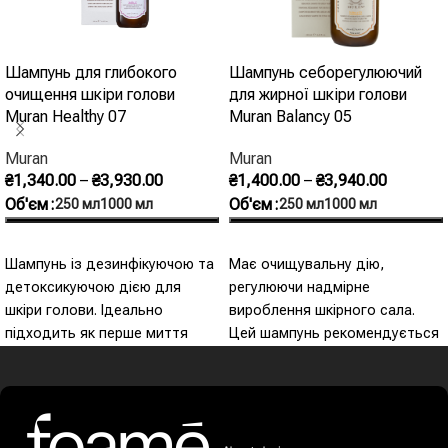
Шампунь для глибокого
Шампунь себорегулюючий
очищення шкіри голови
для жирної шкіри голови
Muran Healthy 07
Muran Balancy 05
Muran
Muran
₴
1,340.00
–
₴
3,930.00
₴
1,400.00
–
₴
3,940.00
Об'єм
Об'єм
250 мл
1000 мл
250 мл
1000 мл
Оберіть Опції
Оберіть Опції
Шампунь із дезинфікуючою та
Має очищувальну дію,
детоксикуючою дією для
регулюючи надмірне
шкіри голови. Ідеально
вироблення шкірного сала.
підходить як перше миття
Цей шампунь рекомендується
голови для всіх типів волосся.
для волосся, яке швидко
Містить мікрогранули цеоліту,
забруднюється та стає
які, окрім очищення шкіри
тьмяним. Синергія ефірних
голови, борються з
олій кориці, цитрону та