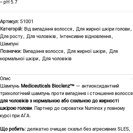
– pH 5.7
Артикул:
51001
Категорій:
Від випадіння волосся
,
Для жирної шкіри голови
,
Для росту
,
Для чоловіків
,
Інтенсивне відновлення
,
Шампуні
Позначки:
Випадіння волосся
,
Для жирної шкіри
,
Для
нормальної шкіри
,
Для чоловіків
Опис
Шампунь
Mediceuticals Bioclenz™
— антиоксидантний
трихологічний шампунь проти випадіння і стоншення волосся
для чоловіків з нормальною або схильною до жирності
шкірою голови
. Партнер до сироватки Numinox у повному
курсі при АГА.
Що робить:
делікатно очищає скальп без агресивних SLES,