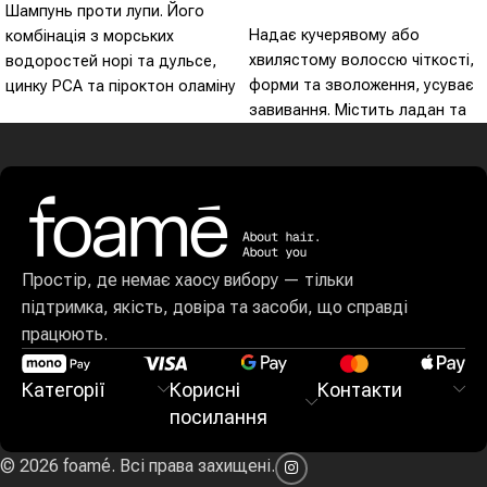
Шампунь проти лупи. Його
Оберіть Опції
Надає кучерявому або
комбінація з морських
хвилястому волоссю чіткості,
водоростей норі та дульсе,
форми та зволоження, усуває
цинку PCA та піроктон оламіну
завивання. Містить ладан та
має протигрибкову дію.
мірру.
Простір, де немає хаосу вибору — тільки
підтримка, якість, довіра та засоби, що справді
працюють.
Категорії
Корисні
Контакти
посилання
© 2026 foamé. Всі права захищені.