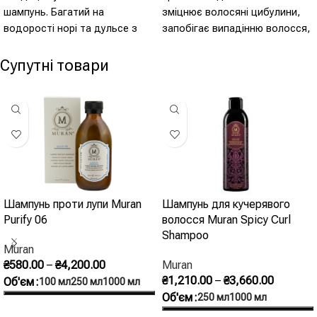
шампунь. Багатий на
зміцнює волосяні цибулини,
водорості норі та дульсе з
запобігає випадінню волосся,
очисними властивостями.
покращує мікроциркуляцію
Містить ефірні олії шавлії, ягід
крові. Рослинний протеїновий
Супутні товари
ялівцю та солодкого
комплекс благодійно впливає
апельсина зі стимулюючими
на кератинову структуру
властивостями, а також олію
волосся. Рекомендується при
сереноа, яка є чудовим
всіх видах випадіння волосся.
інгібітором дегенеративних
процесів, що спричиняють
випадіння волосся.
Шампунь проти лупи Muran
Шампунь для кучерявого
Purify 06
волосся Muran Spicy Curl
Shampoo
Muran
₴
580.00
–
₴
4,200.00
Muran
₴
1,210.00
–
₴
3,660.00
Об'єм
100 мл
250 мл
1000 мл
Об'єм
250 мл
1000 мл
Оберіть Опції