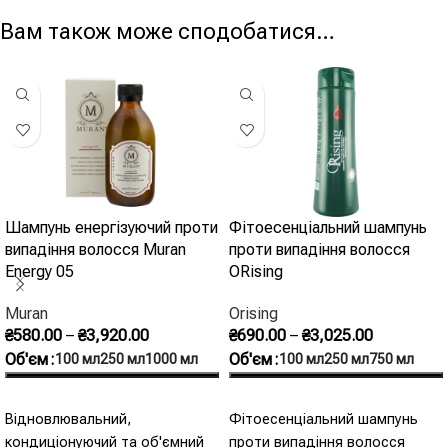
Вам також може сподобатися…
Шампунь енергізуючий проти
Фітоесенціальний шампунь
випадіння волосся Muran
проти випадіння волосся
Energy 05
ORising
Muran
Orising
₴
580.00
–
₴
3,920.00
₴
690.00
–
₴
3,025.00
Об'єм
Об'єм
100 мл
250 мл
1000 мл
100 мл
250 мл
750 мл
Оберіть Опції
Оберіть Опції
Відновлювальний,
Фітоесенціальний шампунь
кондиціонуючий та об'ємний
проти випадіння волосся