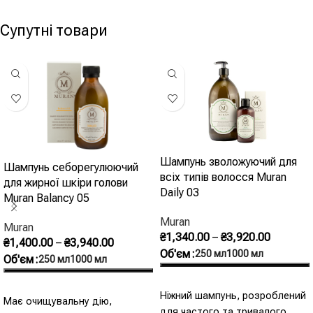
- Проти себореї - Жирна лупа і
жировий обмін в клітинах
акне - Саліцилова кислота
епідермісу. Коригує активність
Супутні товари
1.79% - pH 4
сальних залоз. Сприяє
розчиненню і видаленню
надлишків шкірного сала.
Шампунь зволожуючий для
Шампунь себорегулюючий
всіх типів волосся Muran
для жирної шкіри голови
Daily 03
Muran Balancy 05
Muran
Muran
₴
1,340.00
–
₴
3,920.00
₴
1,400.00
–
₴
3,940.00
Об'єм
250 мл
1000 мл
Об'єм
250 мл
1000 мл
Оберіть Опції
Оберіть Опції
Ніжний шампунь, розроблений
Має очищувальну дію,
для частого та тривалого