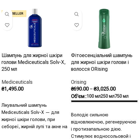
BEST SELLER
Шампунь для жирної шкіри
Фітоесенціальний шампунь
голови Mediceuticals Solv-X,
для жирної шкіри голови і
250 мл
волосся ORising
Mediceuticals
Orising
₴
1,495.00
₴
690.00
–
₴
3,025.00
Об'єм
100 мл
250 мл
750 мл
Додати В Кошик
Лікувальний шампунь
Оберіть Опції
Mediceuticals Solv-X — для
Володіє сильною
жирної шкіри голови, при
відновлюючою, регенеруючою
себореї, жирній лупі та акне на
і протизапальною дією.
скальпі. - Жирна шкіра голови
Стимулює водносольовой і