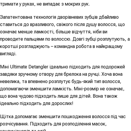
тримати у руках, не випадає з мокрих рук.
Запатентована технологія дворівневих зубців дбайливо
ставиться до вразливого, свіжого після душу волосся, що
означає менше ламкості, більше відчуття, ніби ви
проводите пальцями по волоссю. Довгі зубці розплутують, а
коротші розгладжують – командна робота в найкращому
вигляді.
Міні Ultimate Detangler ідеально підходить для подорожей
завдяки зручному отвору для брелока на ручці. Хоча вона
невелика, та впевнено розплутує будь-який тип волосся,
допомагаючи зменшити ламкість. Міні-розмір не означає,
що вона чудово підходить лише для дітей. Вона також
ідеально підходить для дорослих!
Щітка допомагає зменшити пошкодження волосся під час
розчісування. Підходить для розподілення масок,