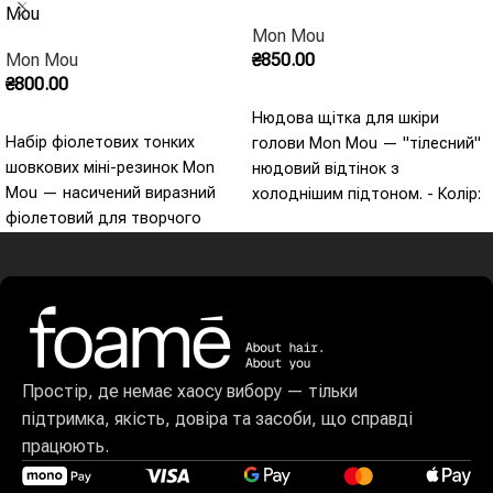
Mou
Mon Mou
Mon Mou
₴
850.00
₴
800.00
Додати В Кошик
Нюдова щітка для шкіри
Додати В Кошик
Набір фіолетових тонких
голови Mon Mou — "тілесний"
шовкових міні-резинок Mon
нюдовий відтінок з
Mou — насичений виразний
холоднішим підтоном. - Колір:
фіолетовий для творчого
нюдовий - Масаж шкіри
стилю. - Набір міні-резинок -
голови - "Тілесний" холодний
Шовк 100% - Колір:
- Делікатний нейтральний -
фіолетовий - Виразний
Український бренд
характер - Для творчого
стилю
Простір, де немає хаосу вибору — тільки
підтримка, якість, довіра та засоби, що справді
працюють.