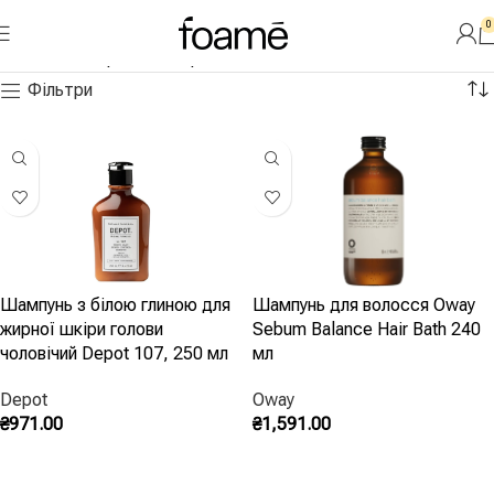
0
Читати далі
Головна
»
Жирність шкіри
Фільтри
Шампунь з білою глиною для
Шампунь для волосся Oway
жирної шкіри голови
Sebum Balance Hair Bath 240
чоловічий Depot 107, 250 мл
мл
Depot
Oway
₴
971.00
₴
1,591.00
Додати В Кошик
Запитати В Instagram