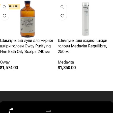
BEST SELLER
Шампунь від лупи для жирної
Шампунь для жирної шкіри
шкіри голови Oway Purifying
голови Medavita Requilibre,
Hair Bath Oily Scalps 240 мл
250 мл
Oway
Medavita
₴
1,574.00
₴
1,350.00
Запитати В Instagram
Додати В Кошик