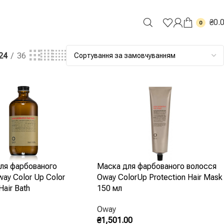
₴
0.
0
24
36
ля фарбованого
Маска для фарбованого волосся
ay Color Up Color
Oway ColorUp Protection Hair Mask
Hair Bath
150 мл
Oway
₴
1,501.00