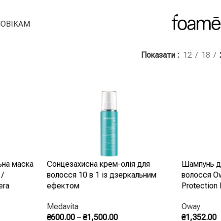
ОВІКАМ
Показати
12
18
ьна маска
Сонцезахисна крем-олія для
Шампунь д
 /
волосся 10 в 1 із дзеркальним
волосся Ow
era
ефектом
Protection 
Doposole
Medavita
Oway
₴
600.00
–
₴
1,500.00
₴
1,352.00