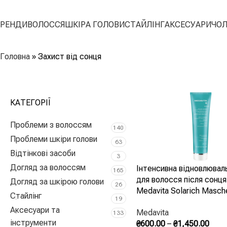
БРЕНДИ
ВОЛОССЯ
ШКІРА ГОЛОВИ
СТАЙЛІНГ
АКСЕСУАРИ
ЧОЛ
Читати далі
Головна
»
Захист від сонця
КАТЕГОРІЇ
Проблеми з волоссям
140
Проблеми шкіри голови
63
Відтінкові засоби
3
Догляд за волоссям
Інтенсивна відновлювал
165
для волосся після сонця
Догляд за шкірою голови
26
Medavita Solarich Masch
Стайлінг
19
Intensiva Ristrutturante 
Аксесуари та
Medavita
133
інструменти
₴
600.00
–
₴
1,450.00