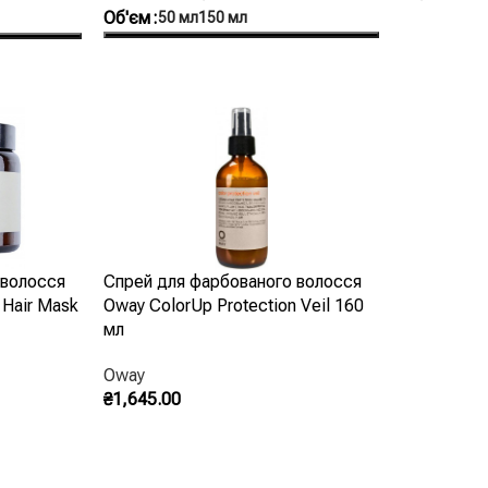
Об'єм
50 мл
150 мл
Додати В 
Оберіть Опції
 волосся
Спрей для фарбованого волосся
 Hair Mask
Oway ColorUp Protection Veil 160
мл
Oway
₴
1,645.00
Запитати В Instagram