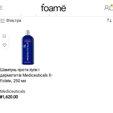
0
Читати далі
Головна
»
при себорейному дерматиті
Фільтри
Шампунь проти лупи і
дерматитів Mediceuticals X-
Folate, 250 мл
Mediceuticals
₴
1,620.00
Додати В Кошик